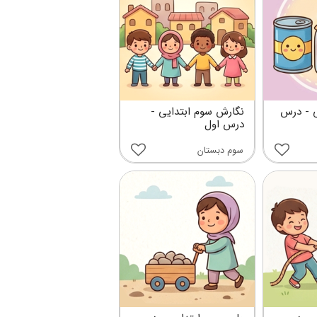
ی - درس
نگارش سوم ابتدایی -
درس اول
سوم دبستان