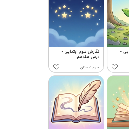
یی -
نگارش سوم ابتدایی -
درس هفدهم
سوم دبستان